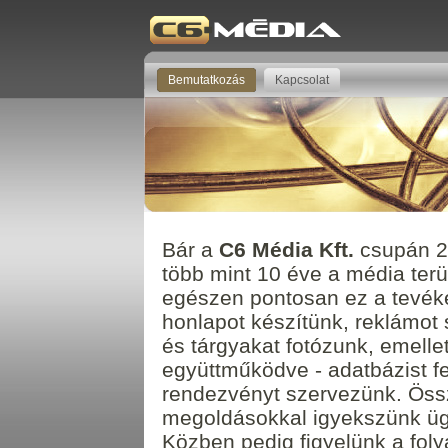
Bemutatkozás
Kapcsolat
Bár a
C6 Média Kft.
csupán 20
több mint 10 éve a média ter
egészen pontosan ez a tevék
honlapot készítünk, reklámot
és tárgyakat fotózunk, emellet
együttműködve - adatbázist fej
rendezvényt szervezünk. Öss
megoldásokkal igyekszünk ügyf
Közben pedig figyelünk a fol