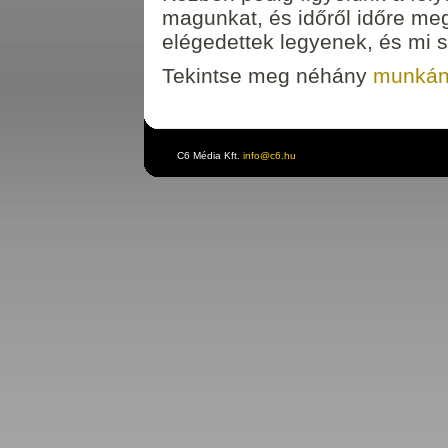
magunkat, és időről időre me
elégedettek legyenek, és mi s
Tekintse meg néhány
munkán
C6 Média Kft.
info@c6.hu